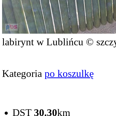
labirynt w Lublińcu © szcz
Kategoria
po koszulkę
DST
30.30
km