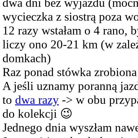
dwa dni bez wyjazdu (moc
wycieczka z siostrą poza 
12 razy wstałam o 4 rano, 
liczy ono 20-21 km (w zale
domkach)
Raz ponad stówka zrobiona
A jeśli uznamy poranną jaz
to
dwa razy
-> w obu przyp
do kolekcji 😉
Jednego dnia wyszłam naw