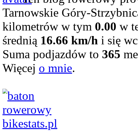
Tarnowskie Góry-Strzybni
kilometrów w tym
0.00
w te
średnią
16.66 km/h
i się wc
Suma podjazdów to
365
me
Więcej
o mnie
.