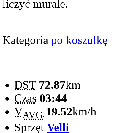
liczyć murale.
Kategoria
po koszulkę
DST
72.87
km
Czas
03:44
V
19.52
km/h
AVG
Sprzęt
Velli