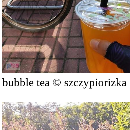
bubble tea © szczypiorizka