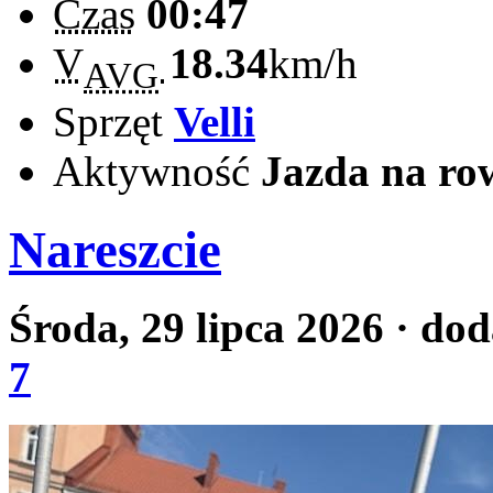
Czas
00:47
V
18.34
km/h
AVG
Sprzęt
Velli
Aktywność
Jazda na ro
Nareszcie
Środa, 29 lipca 2026
· dod
7