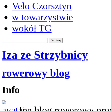
Velo Czorsztyn
w towarzystwie
wokół TG
Iza ze Strzybnicy
rowerowy blog
Info
Ten blog rowerowy prow