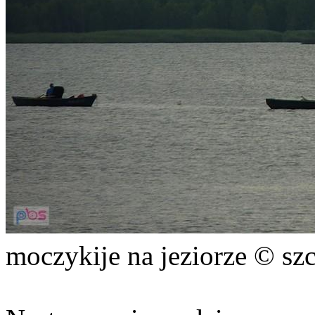
moczykije na jeziorze © sz