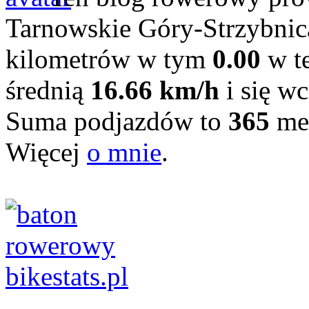
Tarnowskie Góry-Strzybni
kilometrów w tym
0.00
w te
średnią
16.66 km/h
i się wc
Suma podjazdów to
365
me
Więcej
o mnie
.