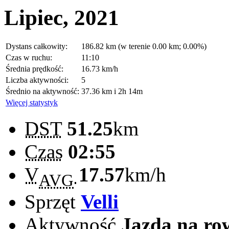
Lipiec, 2021
Dystans całkowity:
186.82 km (w terenie 0.00 km; 0.00%)
Czas w ruchu:
11:10
Średnia prędkość:
16.73 km/h
Liczba aktywności:
5
Średnio na aktywność:
37.36 km i 2h 14m
Więcej statystyk
DST
51.25
km
Czas
02:55
V
17.57
km/h
AVG
Sprzęt
Velli
Aktywność
Jazda na ro