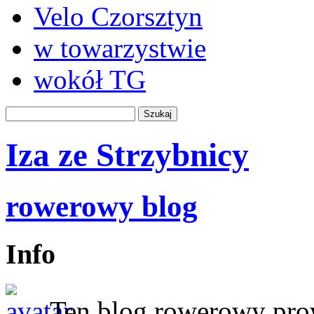
Velo Czorsztyn
w towarzystwie
wokół TG
Iza ze Strzybnicy
rowerowy blog
Info
Ten blog rowerowy prow