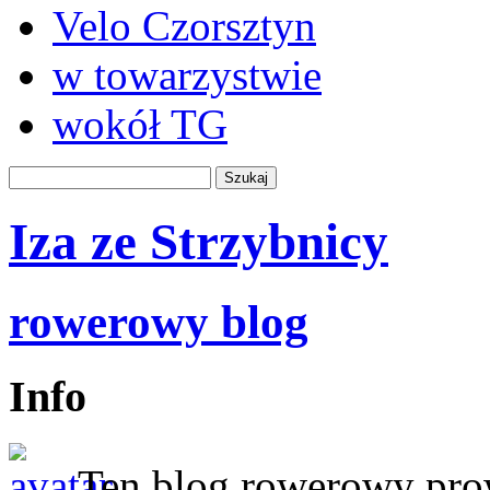
Velo Czorsztyn
w towarzystwie
wokół TG
Iza ze Strzybnicy
rowerowy blog
Info
Ten blog rowerowy prow