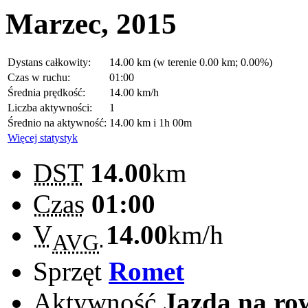
Marzec, 2015
Dystans całkowity:
14.00 km (w terenie 0.00 km; 0.00%)
Czas w ruchu:
01:00
Średnia prędkość:
14.00 km/h
Liczba aktywności:
1
Średnio na aktywność:
14.00 km i 1h 00m
Więcej statystyk
DST
14.00
km
Czas
01:00
V
14.00
km/h
AVG
Sprzęt
Romet
Aktywność
Jazda na ro