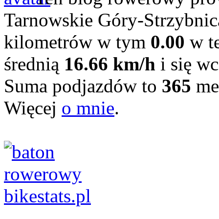
Tarnowskie Góry-Strzybni
kilometrów w tym
0.00
w te
średnią
16.66 km/h
i się wc
Suma podjazdów to
365
me
Więcej
o mnie
.